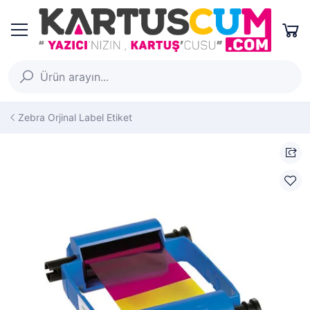
Zebra Orjinal Label Etiket