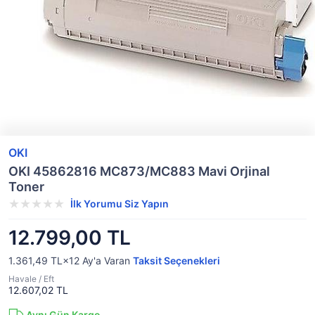
OKI
OKI 45862816 MC873/MC883 Mavi Orjinal
Toner
İlk Yorumu Siz Yapın
12.799,00 TL
1.361,49 TL×12
Ay'a Varan
Taksit Seçenekleri
Havale / Eft
12.607,02 TL
Aynı Gün Kargo