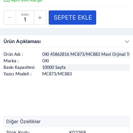
Adet
Ürün Açıklaması
Ürün Adı :
OKI 45862816 MC873/MC883 Mavi Orjinal To
Marka :
OKI
Baskı Kapasitesi:
10000 Sayfa
Yazıcı Modeli :
MC873/MC883
Diğer Özellikler
Stok Kodu
K02168