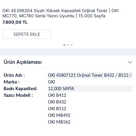
OKI 45396204 Siyah Yüksek Kapasiteli Orijinal Toner | OKI
MC770, MC780 Serisi Yazıcı Uyumlu | 15.000 Sayfa
7.800,00 TL
SEPETE EKLE
Ürün Açıklaması
Ürün Adı :
OKI 45807121 Orjinal Toner B432 / B512 /
Marka :
OKI
Baskı Kapasitesi:
12,000 SAYFA
Yazıcı Modeli :
OKI B412
OKI B432
OKI B512
OKI MB492
OKI MB562