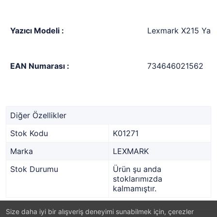
Yazıcı Modeli :
Lexmark X215 Yazı
EAN Numarası :
734646021562
Diğer Özellikler
Stok Kodu
K01271
Marka
LEXMARK
Stok Durumu
Ürün şu anda
stoklarımızda
kalmamıştır.
Size daha iyi bir alışveriş deneyimi sunabilmek için, çerezler