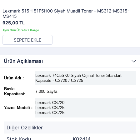
Lexmark 515H 51F5H00 Siyah Muadil Toner - MS312-MS315-
MS415
925,00 TL
SEPETE EKLE
Ürün Açıklaması
Lexmark 74C5SK0 Siyah Orjinal Toner Standart
Ürün Adı :
Kapasite - CS720 / CS725
Baskı
7.000 Sayfa
Kapasitesi:
Lexmark CS720
Yazıcı Modeli :
Lexmark CS725
Lexmark CX725
Diğer Özellikler
Stok Kodu
K02414