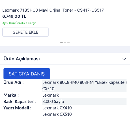
Lexmark 71B5HC0 Mavi Orjinal Toner - CS417-CS517
6.749,00 TL
SEPETE EKLE
Ürün Açıklaması
SATICIYA DANIŞ
Ürün Adı :
Lexmark 80C8HM0 808HM Yüksek Kapasite Kırm
CX510
Marka :
Lexmark
Baskı Kapasitesi:
3.000 Sayfa
Yazıcı Modeli :
Lexmark CX410
Lexmark CX510