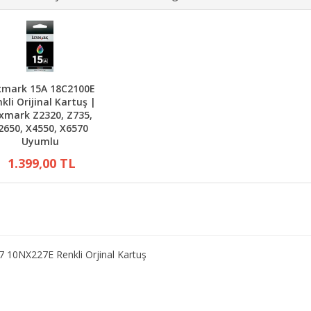
xmark 15A 18C2100E
kli Orijinal Kartuş |
xmark Z2320, Z735,
2650, X4550, X6570
Uyumlu
1.399,00 TL
 10NX227E Renkli Orjinal Kartuş