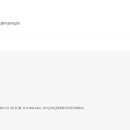
almamıştır.
 NO:61-63 D:38 K:4 HALKALI, KÜÇÜKÇEKMECE/İSTANBUL