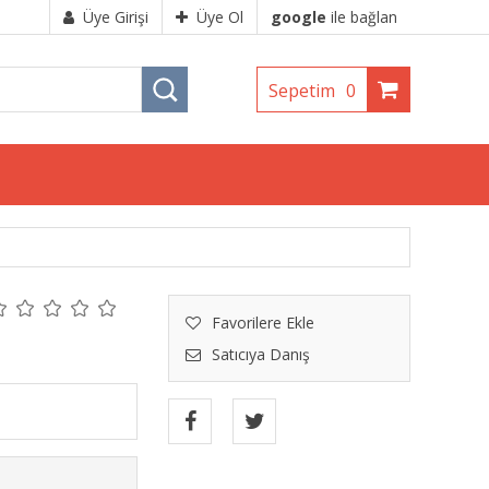
Üye Girişi
Üye Ol
google
ile bağlan
Sepetim
0
Favorilere Ekle
Satıcıya Danış