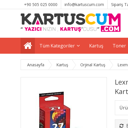
+90 505 025 0000
info@kartuscum.com
Sipariş T
Tüm Kategoriler
Kartuş
Toner
Anasayfa
Kartuş
Orjinal Kartuş
Lexma
Lex
Kar
Ürü