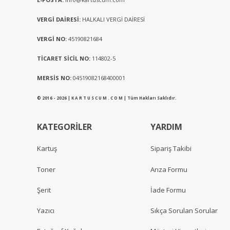
VERGİ DAİRESİ:
HALKALI VERGİ DAİRESİ
VERGİ NO:
45190821684
TİCARET SİCİL NO:
114802-5
MERSİS NO:
04519082168400001
© 2016 - 2026 | K A R T U S C U M . C O M | Tüm Hakları Saklıdır.
KATEGORİLER
YARDIM
Kartuş
Sipariş Takibi
Toner
Arıza Formu
Şerit
İade Formu
Yazıcı
Sıkça Sorulan Sorular