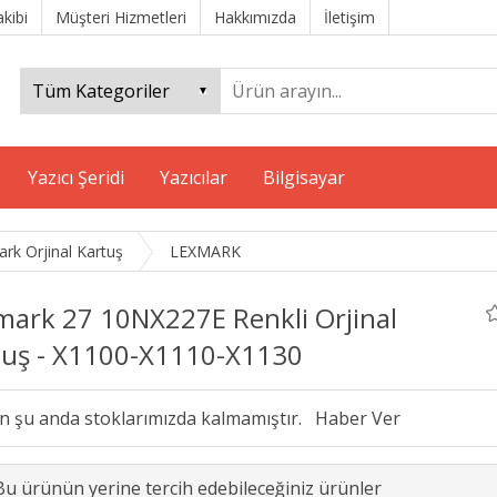
akibi
Müşteri Hizmetleri
Hakkımızda
İletişim
Yazıcı Şeridi
Yazıcılar
Bilgisayar
rk Orjinal Kartuş
LEXMARK
mark 27 10NX227E Renkli Orjinal
tuş - X1100-X1110-X1130
n şu anda stoklarımızda kalmamıştır.
Bu ürünün yerine tercih edebileceğiniz ürünler