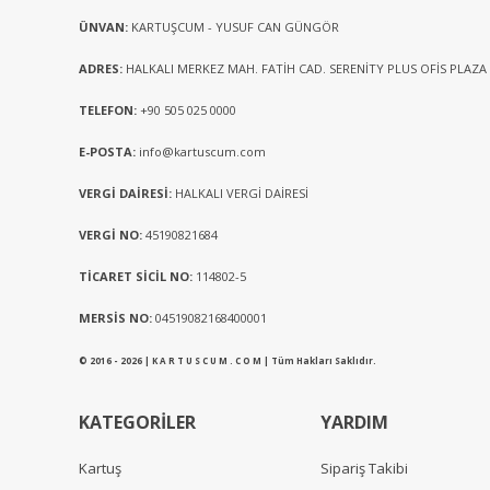
ÜNVAN:
KARTUŞCUM - YUSUF CAN GÜNGÖR
ADRES:
HALKALI MERKEZ MAH. FATİH CAD. SERENİTY PLUS OFİS PLAZA
TELEFON:
+90 505 025 0000
E-POSTA:
info@kartuscum.com
VERGİ DAİRESİ:
HALKALI VERGİ DAİRESİ
VERGİ NO:
45190821684
TİCARET SİCİL NO:
114802-5
MERSİS NO:
04519082168400001
© 2016 - 2026 | K A R T U S C U M . C O M | Tüm Hakları Saklıdır.
KATEGORİLER
YARDIM
Kartuş
Sipariş Takibi