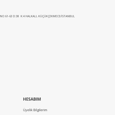
 NO:61-63 D:38 K:4 HALKALI, KÜÇÜKÇEKMECE/İSTANBUL
HESABIM
Üyelik Bilgilerim