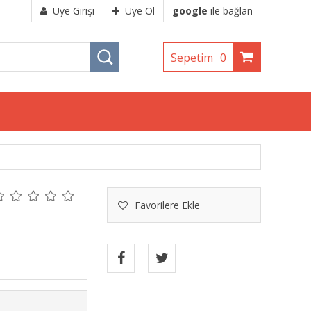
Üye Girişi
Üye Ol
google
ile bağlan
Sepetim
0
Favorilere Ekle