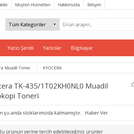
akibi
Müşteri Hizmetleri
Hakkımızda
İletişim
Yazıcı Şeridi
Yazıcılar
Bilgisayar
ra Muadil Toner
KYOCERA
cera TK-435/1T02KH0NL0 Muadil
okopi Toneri
n şu anda stoklarımızda kalmamıştır.
Bu ürünün yerine tercih edebileceğiniz ürünler