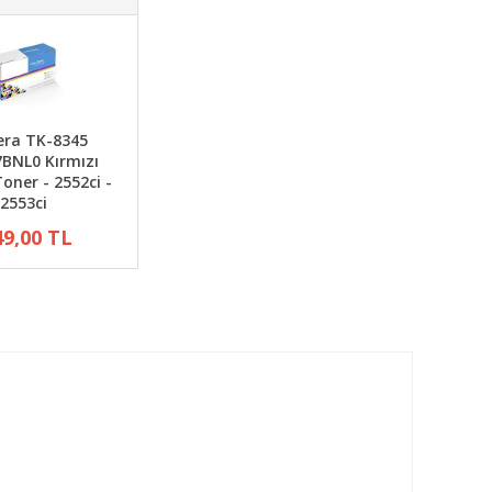
era TK-8345
BNL0 Kırmızı
oner - 2552ci -
2553ci
49,00 TL