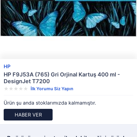
HP
HP F9J53A (765) Gri Orjinal Kartuş 400 ml -
DesignJet T7200
İlk Yorumu Siz Yapın
Ürün şu anda stoklarımızda kalmamıştır.
HABER VER