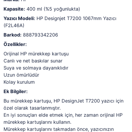
Kapasite:
400 ml (%5 yoğunlukta)
Yazıcı Modeli:
HP Designjet T7200 1067mm Yazıcı
(F2L46A)
Barkod:
888793342206
Özellikler:
Orijinal HP mürekkep kartuşu
Canlı ve net baskılar sunar
Suya ve solmaya dayanıklıdır
Uzun ömürlüdür
Kolay kurulum
Ek Bilgiler:
Bu mürekkep kartuşu,
HP DesignJet T7200 yazıcı için
özel olarak tasarlanmıştır.
En iyi sonuçları elde etmek için,
her zaman orijinal HP
mürekkep kartuşlarını kullanın.
Mürekkep kartuşlarını takmadan önce,
yazıcınızın