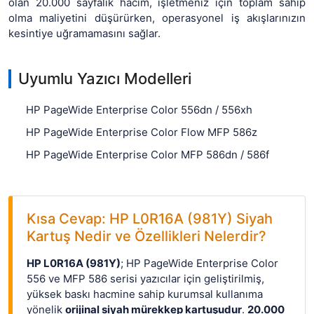
olan 20.000 sayfalık hacim, işletmeniz için toplam sahip
olma maliyetini düşürürken, operasyonel iş akışlarınızın
kesintiye uğramamasını sağlar.
Uyumlu Yazıcı Modelleri
HP PageWide Enterprise Color 556dn / 556xh
HP PageWide Enterprise Color Flow MFP 586z
HP PageWide Enterprise Color MFP 586dn / 586f
Kısa Cevap: HP L0R16A (981Y) Siyah
Kartuş Nedir ve Özellikleri Nelerdir?
HP L0R16A (981Y)
; HP PageWide Enterprise Color
556 ve MFP 586 serisi yazıcılar için geliştirilmiş,
yüksek baskı hacmine sahip kurumsal kullanıma
yönelik
orijinal siyah mürekkep kartuşudur
.
20.000