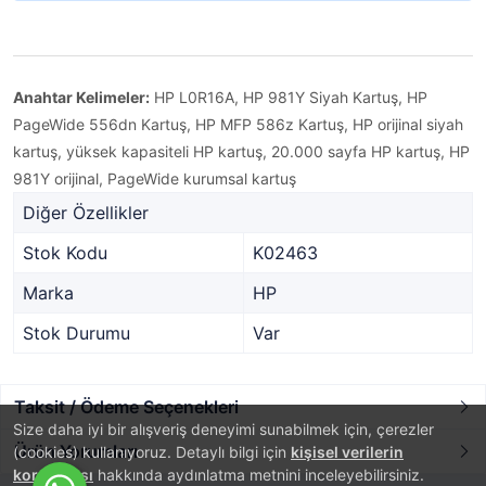
Anahtar Kelimeler:
HP L0R16A, HP 981Y Siyah Kartuş, HP
PageWide 556dn Kartuş, HP MFP 586z Kartuş, HP orijinal siyah
kartuş, yüksek kapasiteli HP kartuş, 20.000 sayfa HP kartuş, HP
981Y orijinal, PageWide kurumsal kartuş
Diğer Özellikler
Stok Kodu
K02463
Marka
HP
Stok Durumu
Var
Taksit / Ödeme Seçenekleri
Size daha iyi bir alışveriş deneyimi sunabilmek için, çerezler
Ürün Yorumları
(cookies) kullanıyoruz. Detaylı bilgi için
kişisel verilerin
korunması
hakkında aydınlatma metnini inceleyebilirsiniz.