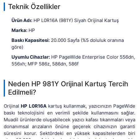
Teknik Özellikler
Ürün Adı:
HP L0R16A (981Y) Siyah Orijinal Kartuş
Marka:
HP
Baskı Kapasitesi:
20.000 Sayfa (%5 doluluk oranına
göre)
Uyumlu Cihazlar:
HP PageWide Enterprise Color 556dn,
556xh; MFP 586z, 586dn, 586f
Neden HP 981Y Orijinal Kartuş Tercih
Edilmeli?
Orijinal
HP L0R16A
kartuş kullanmak, yazıcınızın PageWide
baskı teknolojisini en verimli şekilde kullanmasını sağlar.
Muadil ürünlerde oluşabilecek yazıcı kafası tıkanmaları veya
donanımsal arızaların önüne geçerek cihazınızın garanti
süresini korur. Sektördeki en yüksek kapasitelerden biri