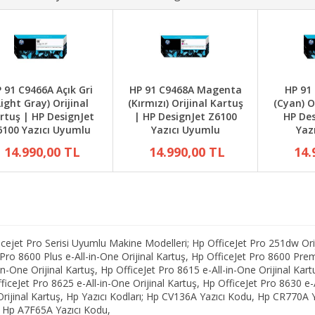
 91 C9466A Açık Gri
HP 91 C9468A Magenta
HP 91
Light Gray) Orijinal
(Kırmızı) Orijinal Kartuş
(Cyan) O
rtuş | HP DesignJet
| HP DesignJet Z6100
HP Des
6100 Yazıcı Uyumlu
Yazıcı Uyumlu
Yaz
14.990,00 TL
14.990,00 TL
14.
jet Pro Serisi Uyumlu Makine Modelleri; Hp OfficeJet Pro 251dw Oriji
t Pro 8600 Plus e-All-in-One Orijinal Kartuş, Hp OfficeJet Pro 8600 Pre
in-One Orijinal Kartuş, Hp OfficeJet Pro 8615 e-All-in-One Orijinal Kart
ficeJet Pro 8625 e-All-in-One Orijinal Kartuş, Hp OfficeJet Pro 8630 e-A
e Orijinal Kartuş, Hp Yazıcı Kodları; Hp CV136A Yazıcı Kodu, Hp CR77
 Hp A7F65A Yazıcı Kodu,