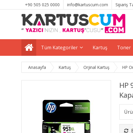
+90 505 025 0000
info@kartuscum.com
Sipariş T
Tüm Kategoriler
Kartuş
Toner
Anasayfa
Kartuş
Orjinal Kartuş
HP Or
HP 
Kapa
Ürü