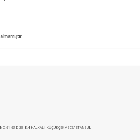
almamıştır.
 NO:61-63 D:38 K:4 HALKALI, KÜÇÜKÇEKMECE/İSTANBUL