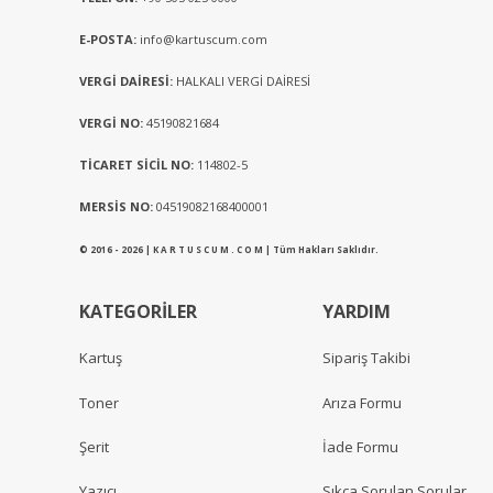
E-POSTA:
info@kartuscum.com
VERGİ DAİRESİ:
HALKALI VERGİ DAİRESİ
VERGİ NO:
45190821684
TİCARET SİCİL NO:
114802-5
MERSİS NO:
04519082168400001
© 2016 - 2026 | K A R T U S C U M . C O M | Tüm Hakları Saklıdır.
KATEGORİLER
YARDIM
Kartuş
Sipariş Takibi
Toner
Arıza Formu
Şerit
İade Formu
Yazıcı
Sıkça Sorulan Sorular