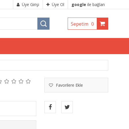
Üye Girişi
Üye Ol
google
ile bağlan
Sepetim
0
Favorilere Ekle