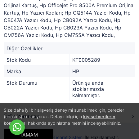
Orijinal Kartuş, Hp Officejet Pro 8500A Premium Orijinal
Kartuş, Hp Yazıcı Kodları; Hp CQ514A Yazıcı Kodu, Hp
CB047A Yazıcı Kodu, Hp CB092A Yazıcı Kodu, Hp
CB022A Yazıcı Kodu, Hp CB023A Yazıcı Kodu, Hp
CM756A Yazıcı Kodu, Hp CM755A Yazıcı Kodu,
Diğer Özellikler
Stok Kodu
KT0005289
Marka
HP
Stok Durumu
Ürün şu anda
stoklarımızda
kalmamıştır.
Size daha iyi bir alışveriş deneyimi sunabilmek için, çerezler
Ürün Yorumları
(cookies) kullanıyoruz. Detaylı bilgi için
kişisel verilerin
korunması
hakkında aydınlatma metnini inceleyebilirsiniz.
TAMAM
®
PlatinMarket
E-Ticaret Sistemi
İle Hazırlanmıştır.