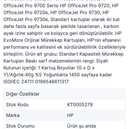
OfficeJet Pro 9700 Serisi HP OfficeJet Pro 9720, HP
OfficeJet Pro 9720e, HP OfficeJet Pro 9730, HP
OfficeJet Pro 9730e, Standart kartuşlar olarak iki kat
daha fazla sayfa basacak şekilde tasarlanan , karbon
ayak izine sahiptir ve kolayca geri dönüştürülebilir. HP
EvoMore Orijinal Mürekkep Kartuşları, HP'nin efsanevi
performans ve kalitesini ek sürdürülebilirlik özellikleriyle
birleştirir. Ürün alt grubu: Standart Kapasiteli Mürekkep
Kartuşları Baskı sarf malzemelerinin rengi: Siyah
Kutunun içeriği: 1 Kartuş Boyutlar (G x D x
Y)/Ağırlık:40g %5 Yoğunlukta 1450 sayfaya kadar
ISO/IEC 24711 0196548611317
Diğer Özellikler
Stok Kodu
KT0005279
Marka
HP
Stok Durumu
Ürün şu anda