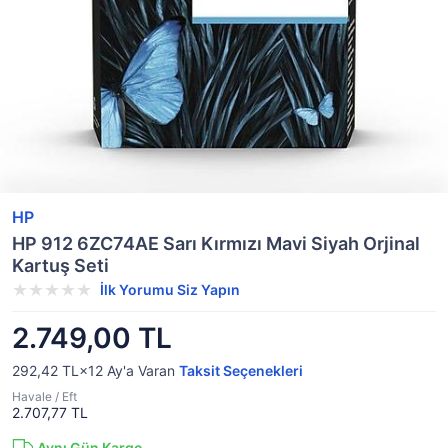
HP
HP 912 6ZC74AE Sarı Kırmızı Mavi Siyah Orjinal
Kartuş Seti
İlk Yorumu Siz Yapın
2.749,00 TL
292,42 TL×12
Ay'a Varan
Taksit Seçenekleri
Havale / Eft
2.707,77 TL
Aynı Gün Kargo