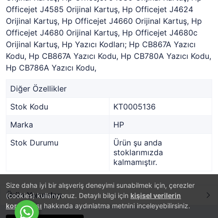
Officejet J4585 Orijinal Kartuş, Hp Officejet J4624
Orijinal Kartuş, Hp Officejet J4660 Orijinal Kartuş, Hp
Officejet J4680 Orijinal Kartuş, Hp Officejet J4680c
Orijinal Kartuş, Hp Yazıcı Kodları; Hp CB867A Yazıcı
Kodu, Hp CB867A Yazıcı Kodu, Hp CB780A Yazıcı Kodu,
Hp CB786A Yazıcı Kodu,
Diğer Özellikler
Stok Kodu
KT0005136
Marka
HP
Stok Durumu
Ürün şu anda
stoklarımızda
kalmamıştır.
Size daha iyi bir alışveriş deneyimi sunabilmek için, çerezler
Ürün Yorumları
(cookies) kullanıyoruz. Detaylı bilgi için
kişisel verilerin
korunması
hakkında aydınlatma metnini inceleyebilirsiniz.