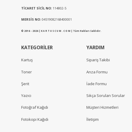
TİCARET SİCİL NO:
114802-5
MERSİS NO:
04519082168400001
© 2016 - 2026 | K A R T U S C U M . C O M | Tüm Hakları Saklıdır.
KATEGORİLER
YARDIM
Kartuş
Sipariş Takibi
Toner
Arıza Formu
Şerit
İade Formu
Yazıcı
Sıkça Sorulan Sorular
Fotoğraf Kağıdı
Müşteri Hizmetleri
Fotokopi Kağıdı
İletişim