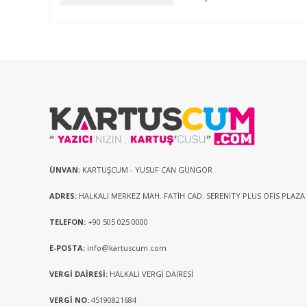
ÜNVAN:
KARTUŞCUM - YUSUF CAN GÜNGÖR
ADRES:
HALKALI MERKEZ MAH. FATİH CAD. SERENİTY PLUS OFİS PLAZA
TELEFON:
+90 505 025 0000
E-POSTA:
info@kartuscum.com
VERGİ DAİRESİ:
HALKALI VERGİ DAİRESİ
VERGİ NO:
45190821684