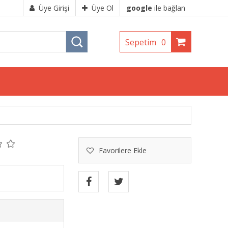
Üye Girişi
Üye Ol
google
ile bağlan
Sepetim
0
Favorilere Ekle