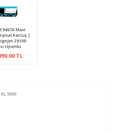
 C9467A Mavi
rijinal Kartuş |
ignJet Z6100
ıcı Uyumlu
990,00 TL
 XL 5000