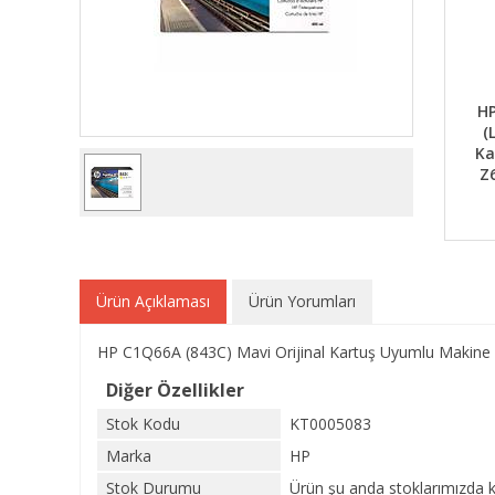
HP
(
Ka
Z
Ürün Açıklaması
Ürün Yorumları
HP C1Q66A (843C) Mavi Orijinal Kartuş Uyumlu Makin
Diğer Özellikler
Stok Kodu
KT0005083
Marka
HP
Stok Durumu
Ürün şu anda stoklarımızda k