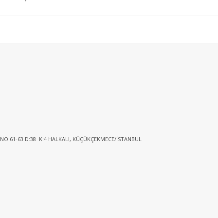
 NO:61-63 D:38 K:4 HALKALI, KÜÇÜKÇEKMECE/İSTANBUL