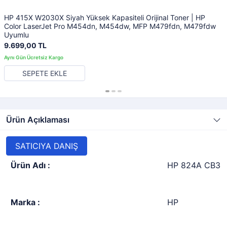
HP 415X W2030X Siyah Yüksek Kapasiteli Orijinal Toner | HP
Color LaserJet Pro M454dn, M454dw, MFP M479fdn, M479fdw
Uyumlu
9.699,00 TL
SEPETE EKLE
Ürün Açıklaması
SATICIYA DANIŞ
Ürün Adı :
HP 824A CB382A
Marka :
HP