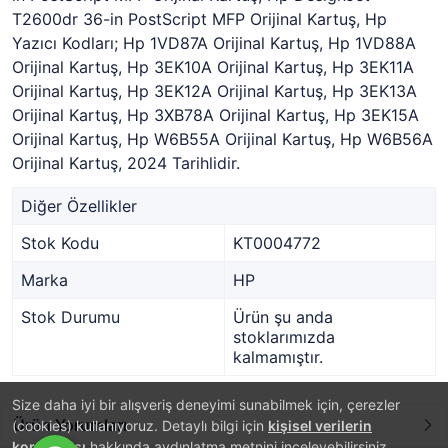
T2600dr 36-in PostScript MFP Orijinal Kartuş, Hp
Yazıcı Kodları; Hp 1VD87A Orijinal Kartuş, Hp 1VD88A
Orijinal Kartuş, Hp 3EK10A Orijinal Kartuş, Hp 3EK11A
Orijinal Kartuş, Hp 3EK12A Orijinal Kartuş, Hp 3EK13A
Orijinal Kartuş, Hp 3XB78A Orijinal Kartuş, Hp 3EK15A
Orijinal Kartuş, Hp W6B55A Orijinal Kartuş, Hp W6B56A
Orijinal Kartuş, 2024 Tarihlidir.
Diğer Özellikler
Stok Kodu
KT0004772
Marka
HP
Stok Durumu
Ürün şu anda
stoklarımızda
kalmamıştır.
Size daha iyi bir alışveriş deneyimi sunabilmek için, çerezler
Ürün Yorumları
(cookies) kullanıyoruz. Detaylı bilgi için
kişisel verilerin
korunması
hakkında aydınlatma metnini inceleyebilirsiniz.