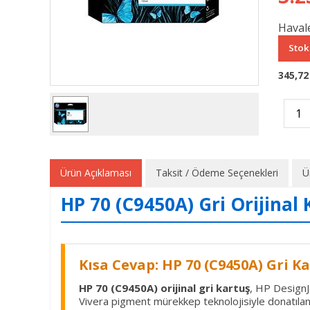
Havale
Stok
345,72
Ürün Açıklaması
Taksit / Ödeme Seçenekleri
Ü
HP 70 (C9450A) Gri Orijinal
Kısa Cevap: HP 70 (C9450A) Gri K
HP 70 (C9450A) orijinal gri kartuş
, HP DesignJe
Vivera pigment mürekkep teknolojisiyle donatılan 