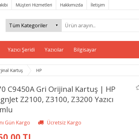
akibi
Müşteri Hizmetleri
Hakkımızda
İletişim
Yazıcı Şeridi
Yazıcılar
Bilgisayar
jinal Kartuş
HP
0 C9450A Gri Orijinal Kartuş | HP
gnJet Z2100, Z3100, Z3200 Yazıcı
mlu
50,00 TL