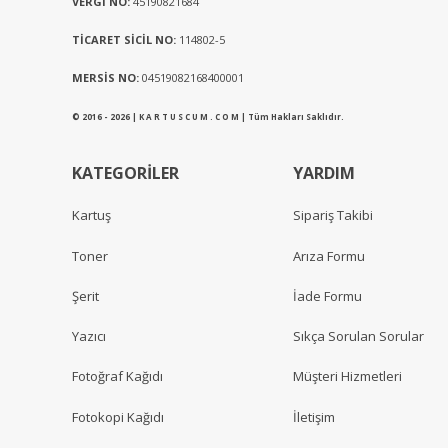
VERGİ NO:
45190821684
TİCARET SİCİL NO:
114802-5
MERSİS NO:
04519082168400001
© 2016 - 2026 | K A R T U S C U M . C O M | Tüm Hakları Saklıdır.
KATEGORİLER
YARDIM
Kartuş
Sipariş Takibi
Toner
Arıza Formu
Şerit
İade Formu
Yazıcı
Sıkça Sorulan Sorular
Fotoğraf Kağıdı
Müşteri Hizmetleri
Fotokopi Kağıdı
İletişim