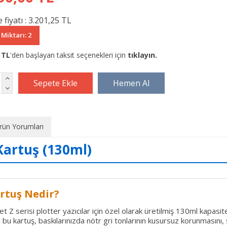
 fiyatı :
3.201,25 TL
 Miktarı: 2
 TL
'den başlayan taksit seçenekleri için
tıklayın.
rün Yorumları
 Kartuş (130ml)
artuş Nedir?
t Z serisi plotter yazıcılar için özel olarak üretilmiş 130ml kapasi
bu kartuş, baskılarınızda nötr gri tonlarının kusursuz korunmasını