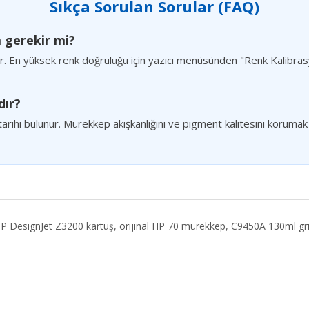
Sıkça Sorulan Sorular (FAQ)
m gerekir mi?
nır. En yüksek renk doğruluğu için yazıcı menüsünden "Renk Kalibras
dır?
tarihi bulunur. Mürekkep akışkanlığını ve pigment kalitesini korumak i
P DesignJet Z3200 kartuş, orijinal HP 70 mürekkep, C9450A 130ml gri,