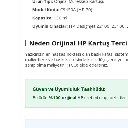
Ürün Tipi:
Orijinal Mürekkep Kartuşu
Model Kodu:
C9450A (HP 70)
Kapasite:
130 ml
Uyumlu Cihazlar:
HP DesignJet Z2100, Z3100, Z3
Neden Orijinal HP Kartuş Terci
Yazıcınızın en hassas noktası olan baskı kafası sistem
maliyetlere ve baskı kalitesinde kalıcı düşüşlere yol aç
sahip olma maliyetini (TCO) elde edersiniz.
Güven ve Uyumluluk Taahhüdü:
Bu ürün
%100 orijinal HP
üretimi olup, belirtilen