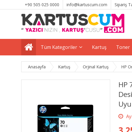
+90 505 025 0000
info@kartuscum.com
Sipariş T
Tüm Kategoriler
Kartuş
Toner
Anasayfa
Kartuş
Orjinal Kartuş
HP Or
HP 7
Desi
Uyu
3.2