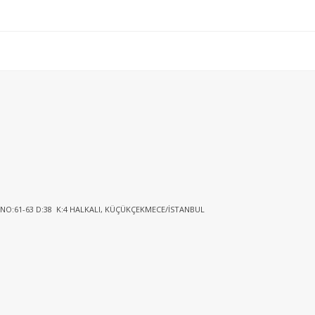
 NO:61-63 D:38 K:4 HALKALI, KÜÇÜKÇEKMECE/İSTANBUL