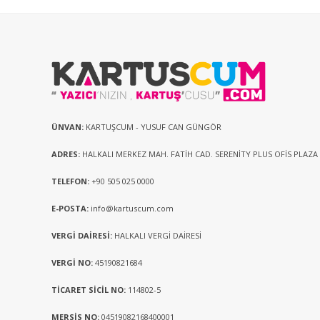
ÜNVAN:
KARTUŞCUM - YUSUF CAN GÜNGÖR
ADRES:
HALKALI MERKEZ MAH. FATİH CAD. SERENİTY PLUS OFİS PLAZA
TELEFON:
+90 505 025 0000
E-POSTA:
info@kartuscum.com
VERGİ DAİRESİ:
HALKALI VERGİ DAİRESİ
VERGİ NO:
45190821684
TİCARET SİCİL NO:
114802-5
MERSİS NO:
04519082168400001