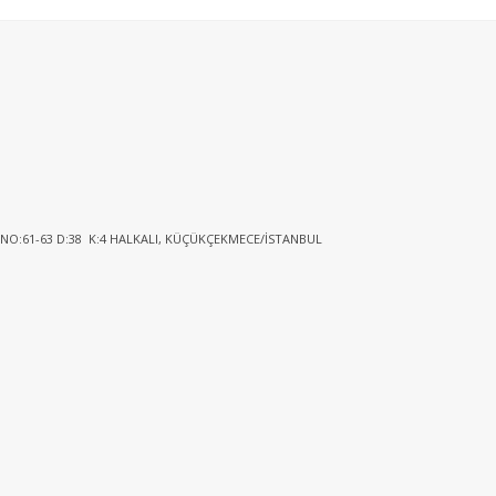
 NO:61-63 D:38 K:4 HALKALI, KÜÇÜKÇEKMECE/İSTANBUL