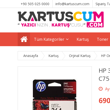
+90 505 025 0000
info@kartuscum.com
Sipariş T
Tüm Kategoriler
Kartuş
Toner
Anasayfa
Kartuş
Orjinal Kartuş
HP Or
HP 3
C75
690