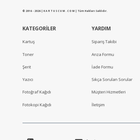
© 2016 - 2026 | K A R T U S C U M . C O M | Tüm Hakları Saklıdır.
KATEGORİLER
YARDIM
Kartuş
Sipariş Takibi
Toner
Arıza Formu
Şerit
İade Formu
Yazıcı
Sıkça Sorulan Sorular
Fotoğraf Kağıdı
Müşteri Hizmetleri
Fotokopi Kağıdı
İletişim