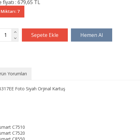
 fiyatı :
679,65 TL
 Miktarı: 7
rün Yorumları
317EE Foto Siyah Orjinal Kartuş
smart C7510
smart C7520
smart C8550