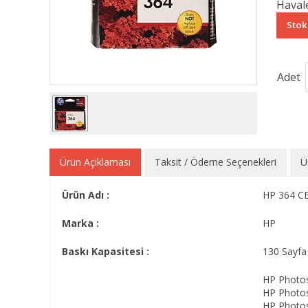
Havale
Stok
Adet
Ürün Açıklaması
Taksit / Ödeme Seçenekleri
Ü
Ürün Adı :
HP 364 CB
Marka :
HP
Baskı Kapasitesi :
130 Sayfa
HP Photo
HP Photo
HP Photo