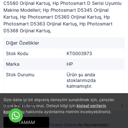
C5580 Orijinal Kartuş, Hp Photosmart D Serisi Uyumlu
Makine Modelleri; Hp Photosmart D5345 Orijinal
Kartuş, Hp Photosmart D5360 Orijinal Kartuş, Hp
Photosmart D5363 Orijinal Kartuş, Hp Photosmart
D5368 Orijinal Kartuş,
Diğer Özellikler
Stok Kodu
KT0003973
Marka
HP
Stok Durumu
Ürün şu anda
stoklarımızda
kalmamıştır.
Size daha iyi bir alışveriş deneyimi sunabilmek için, çerezler
Ürün Yorumları
(cookies) kullanıyoruz. Detaylı bilgi için
kişisel verilerin
korunması
hakkında aydınlatma metnini inceleyebilirsiniz.
TAMAM
®
PlatinMarket
E-Ticaret Sistemi
İle Hazırlanmıştır.