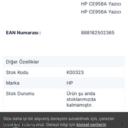
HP CE958A Yazıcı
HP CE956A Yazıcı
EAN Numarası :
888182502365
Diğer Özellikler
Stok Kodu
K00323
Marka
HP
Stok Durumu
Ürün şu anda
stoklarımızda
kalmamıştır.
Size daha iyi bir alışveriş deneyimi sunabilmek için, çerezler
Ürün Yorumları
(cookies) kullanıyoruz. Detaylı bilgi için
kişisel verilerin