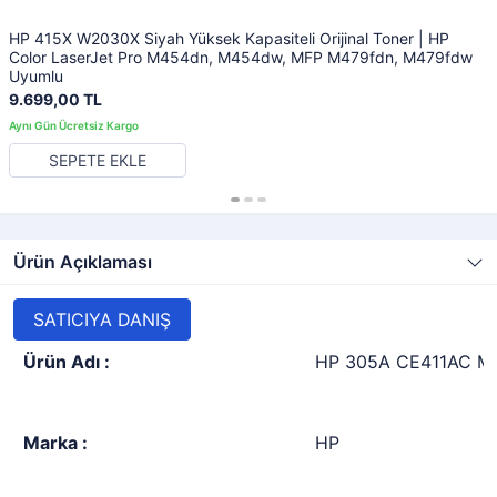
HP 415X W2030X Siyah Yüksek Kapasiteli Orijinal Toner | HP
Color LaserJet Pro M454dn, M454dw, MFP M479fdn, M479fdw
Uyumlu
9.699,00 TL
SEPETE EKLE
Ürün Açıklaması
SATICIYA DANIŞ
Ürün Adı :
HP 305A CE411AC Mav
Marka :
HP