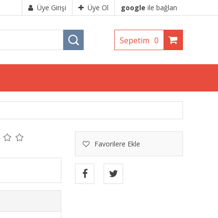
Üye Girişi
Üye Ol
google
ile bağlan
Sepetim
0
Favorilere Ekle