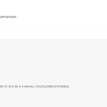
almamıştır.
 NO:61-63 D:38 K:4 HALKALI, KÜÇÜKÇEKMECE/İSTANBUL