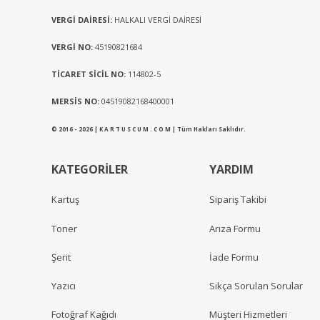
VERGİ DAİRESİ:
HALKALI VERGİ DAİRESİ
VERGİ NO:
45190821684
TİCARET SİCİL NO:
114802-5
MERSİS NO:
04519082168400001
© 2016 - 2026 | K A R T U S C U M . C O M | Tüm Hakları Saklıdır.
KATEGORİLER
YARDIM
Kartuş
Sipariş Takibi
Toner
Arıza Formu
Şerit
İade Formu
Yazıcı
Sıkça Sorulan Sorular
Fotoğraf Kağıdı
Müşteri Hizmetleri