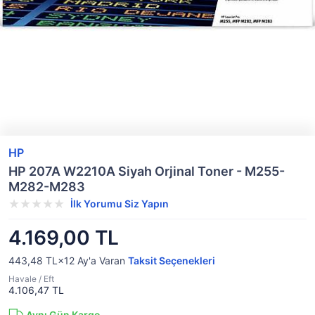
HP
HP 207A W2210A Siyah Orjinal Toner - M255-
M282-M283
İlk Yorumu Siz Yapın
4.169,00 TL
443,48 TL×12
Ay'a Varan
Taksit Seçenekleri
Havale / Eft
4.106,47 TL
Aynı Gün Kargo