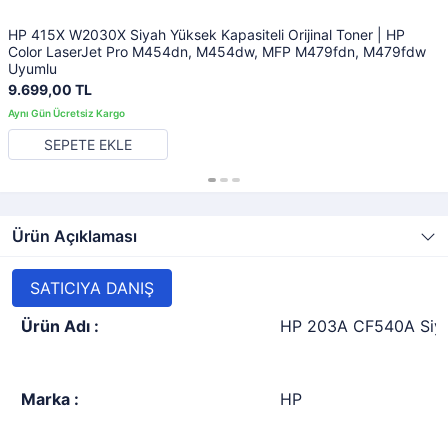
HP 415X W2030X Siyah Yüksek Kapasiteli Orijinal Toner | HP
Color LaserJet Pro M454dn, M454dw, MFP M479fdn, M479fdw
Uyumlu
9.699,00 TL
SEPETE EKLE
Ürün Açıklaması
SATICIYA DANIŞ
Ürün Adı :
HP 203A CF540A Siyah
Marka :
HP