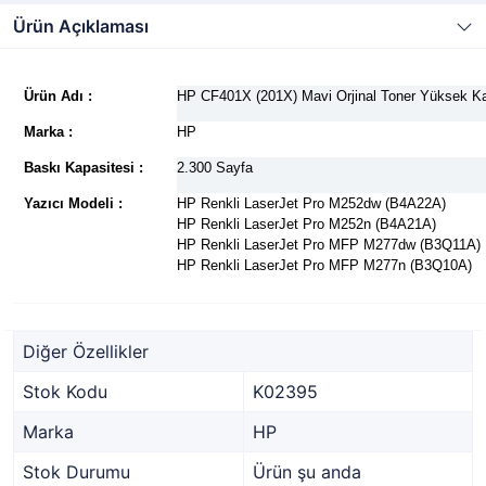
Ürün Açıklaması
Ürün Adı :
HP CF401X (201X) Mavi Orjinal Toner Yüksek 
Marka :
HP
Baskı Kapasitesi :
2.300 Sayfa
Yazıcı Modeli :
HP Renkli LaserJet Pro M252dw (B4A22A)
HP Renkli LaserJet Pro M252n (B4A21A)
HP Renkli LaserJet Pro MFP M277dw (B3Q11A)
HP Renkli LaserJet Pro MFP M277n (B3Q10A)
Diğer Özellikler
Stok Kodu
K02395
Marka
HP
Stok Durumu
Ürün şu anda