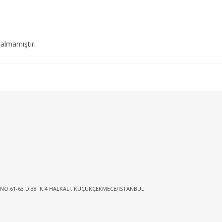
almamıştır.
 NO:61-63 D:38 K:4 HALKALI, KÜÇÜKÇEKMECE/İSTANBUL