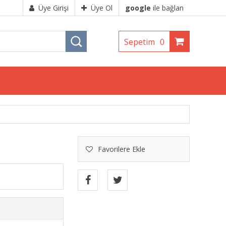
Üye Girişi
Üye Ol
google
ile bağlan
Sepetim
0
Favorilere Ekle