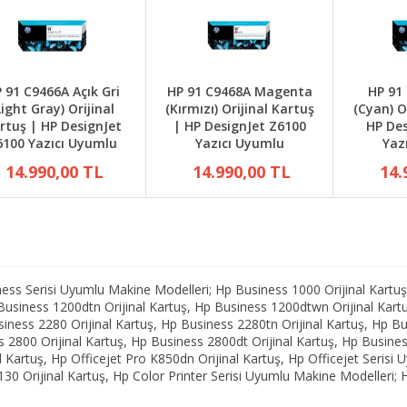
 91 C9466A Açık Gri
HP 91 C9468A Magenta
HP 91
Light Gray) Orijinal
(Kırmızı) Orijinal Kartuş
(Cyan) O
rtuş | HP DesignJet
| HP DesignJet Z6100
HP Des
6100 Yazıcı Uyumlu
Yazıcı Uyumlu
Yaz
14.990,00 TL
14.990,00 TL
14.
ss Serisi Uyumlu Makine Modelleri; Hp Business 1000 Orijinal Kartuş
 Business 1200dtn Orijinal Kartuş, Hp Business 1200dtwn Orijinal Kar
siness 2280 Orijinal Kartuş, Hp Business 2280tn Orijinal Kartuş, Hp Bu
 2800 Orijinal Kartuş, Hp Business 2800dt Orijinal Kartuş, Hp Business
Kartuş, Hp Officejet Pro K850dn Orijinal Kartuş, Hp Officejet Serisi 
9130 Orijinal Kartuş, Hp Color Printer Serisi Uyumlu Makine Modelleri; 