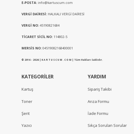
E-POSTA:
info@kartuscum.com
VERGİ DAİRESİ:
HALKALI VERGİ DAİRESİ
VERGİ NO:
45190821684
TİCARET SİCİL NO:
114802-5
MERSİS NO:
04519082168400001
© 2016 - 2026 | K A R T U S C U M . C O M | Tüm Hakları Saklıdır.
KATEGORİLER
YARDIM
Kartuş
Sipariş Takibi
Toner
Arıza Formu
Şerit
İade Formu
Yazıcı
Sıkça Sorulan Sorular