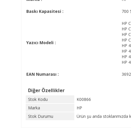
Baskı Kapasitesi :
700 
HP C
HP C
HP C
HP C
Yazıcı Modeli :
HP 
HP 
HP 
HP 
EAN Numarası :
3692
Diğer Özellikler
Stok Kodu
K00866
Marka
HP
Stok Durumu
Ürün şu anda stoklarımızda k