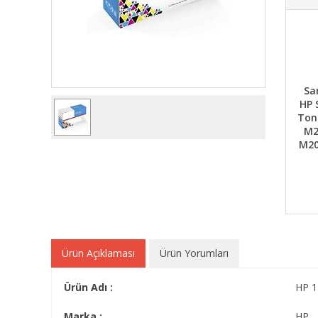
Sa
HP 
Ton
M2
M20
Ürün Açıklaması
Ürün Yorumları
Ürün Adı :
HP 1
Marka :
HP