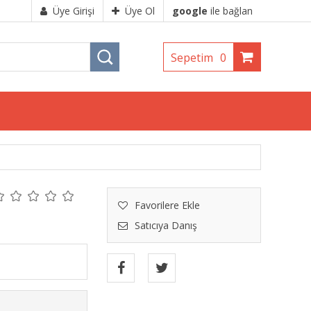
Üye Girişi
Üye Ol
google
ile bağlan
Sepetim
0
Favorilere Ekle
Satıcıya Danış