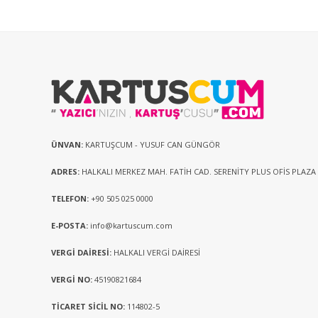
ÜNVAN:
KARTUŞCUM - YUSUF CAN GÜNGÖR
ADRES:
HALKALI MERKEZ MAH. FATİH CAD. SERENİTY PLUS OFİS PLAZA
TELEFON:
+90 505 025 0000
E-POSTA:
info@kartuscum.com
VERGİ DAİRESİ:
HALKALI VERGİ DAİRESİ
VERGİ NO:
45190821684
TİCARET SİCİL NO:
114802-5