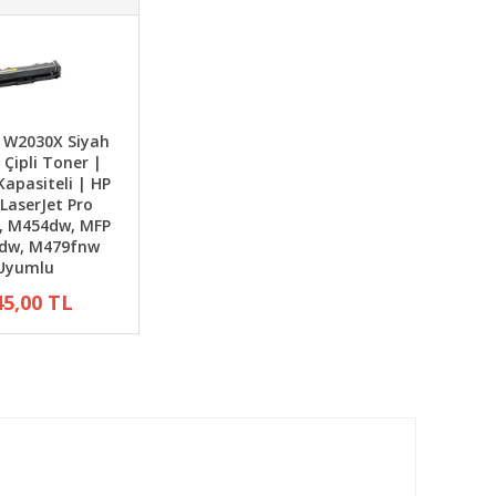
 W2030X Siyah
 Çipli Toner |
Kapasiteli | HP
 LaserJet Pro
, M454dw, MFP
dw, M479fnw
Uyumlu
45,00 TL