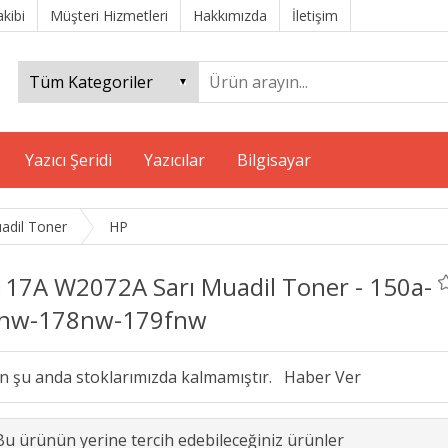
akibi
Müşteri Hizmetleri
Hakkımızda
İletişim
Yazıcı Şeridi
Yazıcılar
Bilgisayar
adil Toner
HP
117A W2072A Sarı Muadil Toner - 150a-
nw-178nw-179fnw
n şu anda stoklarımızda kalmamıştır.
Bu ürünün yerine tercih edebileceğiniz ürünler