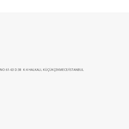
 NO:61-63 D:38 K:4 HALKALI, KÜÇÜKÇEKMECE/İSTANBUL