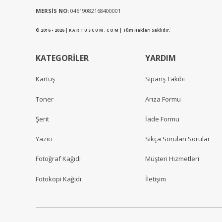
MERSİS NO:
04519082168400001
© 2016 - 2026 | K A R T U S C U M . C O M | Tüm Hakları Saklıdır.
KATEGORİLER
YARDIM
Kartuş
Sipariş Takibi
Toner
Arıza Formu
Şerit
İade Formu
Yazıcı
Sıkça Sorulan Sorular
Fotoğraf Kağıdı
Müşteri Hizmetleri
Fotokopi Kağıdı
İletişim