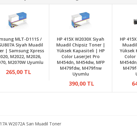
msung MLT-D111S /
HP 415X W2030X Siyah
HP 415X
SU807A Siyah Muadil
Muadil Chipsiz Toner |
Muadil
er | Samsung Xpress
Yüksek Kapasiteli | HP
Yüksek 
020, M2022, M2026,
Color LaserJet Pro
Color
70, M2070W Uyumlu
M454dn, M454dw, MFP
M454dn
M479fdw, M479fnw
M479f
265,00 TL
Uyumlu
390,00 TL
6
17A W2072A Sarı Muadil Toner