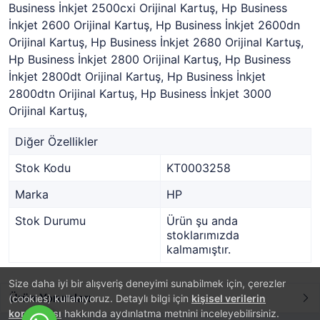
Business İnkjet 2500cxi Orijinal Kartuş, Hp Business
İnkjet 2600 Orijinal Kartuş, Hp Business İnkjet 2600dn
Orijinal Kartuş, Hp Business İnkjet 2680 Orijinal Kartuş,
Hp Business İnkjet 2800 Orijinal Kartuş, Hp Business
İnkjet 2800dt Orijinal Kartuş, Hp Business İnkjet
2800dtn Orijinal Kartuş, Hp Business İnkjet 3000
Orijinal Kartuş,
Diğer Özellikler
Stok Kodu
KT0003258
Marka
HP
Stok Durumu
Ürün şu anda
stoklarımızda
kalmamıştır.
Size daha iyi bir alışveriş deneyimi sunabilmek için, çerezler
Ürün Yorumları
(cookies) kullanıyoruz. Detaylı bilgi için
kişisel verilerin
korunması
hakkında aydınlatma metnini inceleyebilirsiniz.