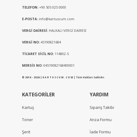
TELEFON:
+90 505 025 0000
E-POSTA:
info@kartuscum.com
VERGİ DAİRESİ:
HALKALI VERGİ DAİRESİ
VERGİ NO:
45190821684
TİCARET SİCİL NO:
114802-5
MERSİS NO:
04519082168400001
© 2016 - 2026 | K A R T U S C U M . C O M | Tüm Hakları Saklıdır.
KATEGORİLER
YARDIM
Kartuş
Sipariş Takibi
Toner
Arıza Formu
Şerit
İade Formu