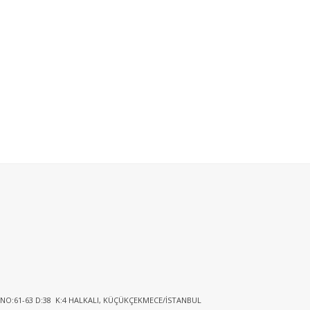
 NO:61-63 D:38 K:4 HALKALI, KÜÇÜKÇEKMECE/İSTANBUL