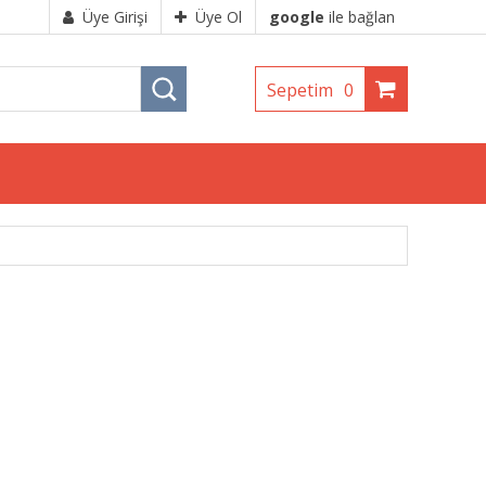
Üye Girişi
Üye Ol
google
ile bağlan
Sepetim
0