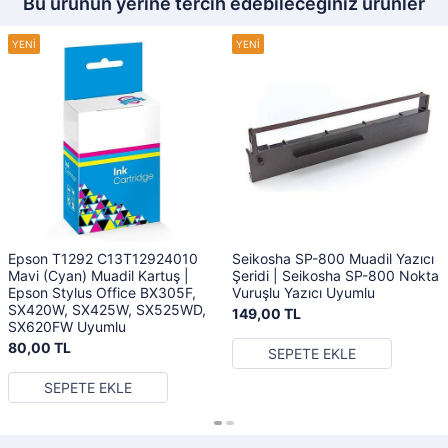
Bu ürünün yerine tercih edebileceğiniz ürünler
Epson T1292 C13T12924010
Seikosha SP-800 Muadil Yazıcı
Mavi (Cyan) Muadil Kartuş |
Şeridi | Seikosha SP-800 Nokta
Epson Stylus Office BX305F,
Vuruşlu Yazıcı Uyumlu
SX420W, SX425W, SX525WD,
149,00 TL
SX620FW Uyumlu
80,00 TL
SEPETE EKLE
SEPETE EKLE