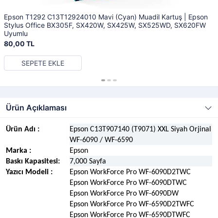
Epson T1292 C13T12924010 Mavi (Cyan) Muadil Kartuş | Epson
Stylus Office BX305F, SX420W, SX425W, SX525WD, SX620FW
Uyumlu
80,00 TL
SEPETE EKLE
Ürün Açıklaması
Ürün Adı :
Epson C13T907140 (T9071) XXL Siyah Orjinal Ka
WF-6090 / WF-6590
Marka :
Epson
Baskı Kapasitesi:
7,000 Sayfa
Yazıcı Modeli :
Epson WorkForce Pro WF-6090D2TWC
Epson WorkForce Pro WF-6090DTWC
Epson WorkForce Pro WF-6090DW
Epson WorkForce Pro WF-6590D2TWFC
Epson WorkForce Pro WF-6590DTWFC