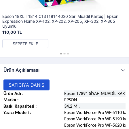
Epson 18XL T1814 C13T18144020 Sarı Muadil Kartuş | Epson
Expression Home XP-102, XP-202, XP-205, XP-302, XP-305
Uyumlu
110,00 TL
SEPETE EKLE
Ürün Açıklaması
SATICIYA DANIŞ
Ürün Adı :
Epson T7891 SİYAH MUADİL KARTU
Marka :
EPSON
Baskı Kapasitesi :
34,2 Ml.
Yazıcı Modeli :
Epson WorkForce Pro WF-5110 kar
Epson WorkForce Pro WF-5190 kar
Epson WorkForce Pro WF-5620 kar