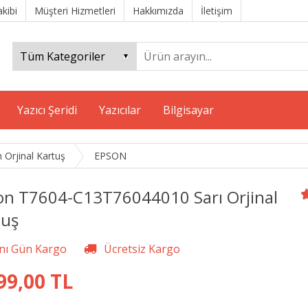
akibi
Müşteri Hizmetleri
Hakkımızda
İletişim
Yazıcı Şeridi
Yazıcılar
Bilgisayar
 Orjinal Kartuş
EPSON
on T7604-C13T76044010 Sarı Orjinal
tuş
99,00 TL