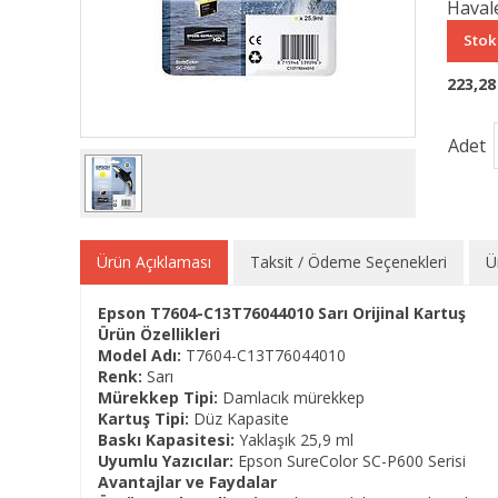
Havale
Stok
223,28
Adet
Ürün Açıklaması
Taksit / Ödeme Seçenekleri
Ü
Epson T7604-C13T76044010 Sarı Orijinal Kartuş
Ürün Özellikleri
Model Adı:
T7604-C13T76044010
Renk:
Sarı
Mürekkep Tipi:
Damlacık mürekkep
Kartuş Tipi:
Düz Kapasite
Baskı Kapasitesi:
Yaklaşık 25,9 ml
Uyumlu Yazıcılar:
Epson SureColor SC-P600 Serisi
Avantajlar ve Faydalar