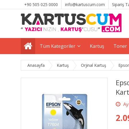
+90 505 025 0000
info@kartuscum.com
Sipariş T
Tüm Kategoriler
Kartuş
Toner
Anasayfa
Kartuş
Orjinal Kartuş
Epson
Eps
Kar
2.0