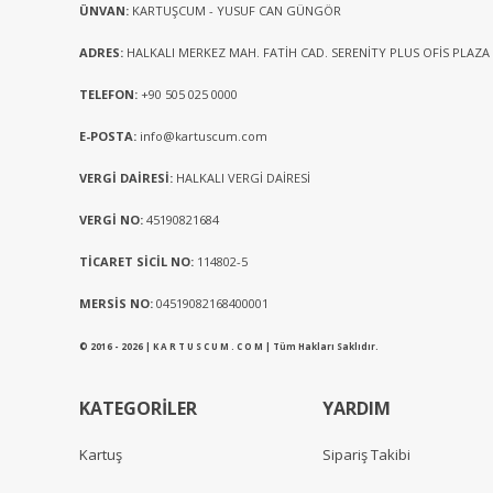
ÜNVAN:
KARTUŞCUM - YUSUF CAN GÜNGÖR
ADRES:
HALKALI MERKEZ MAH. FATİH CAD. SERENİTY PLUS OFİS PLAZA
TELEFON:
+90 505 025 0000
E-POSTA:
info@kartuscum.com
VERGİ DAİRESİ:
HALKALI VERGİ DAİRESİ
VERGİ NO:
45190821684
TİCARET SİCİL NO:
114802-5
MERSİS NO:
04519082168400001
© 2016 - 2026 | K A R T U S C U M . C O M | Tüm Hakları Saklıdır.
KATEGORİLER
YARDIM
Kartuş
Sipariş Takibi