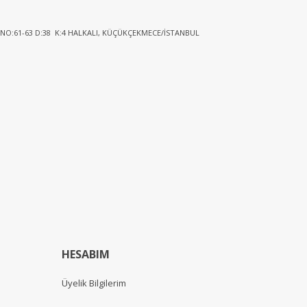
 NO:61-63 D:38 K:4 HALKALI, KÜÇÜKÇEKMECE/İSTANBUL
HESABIM
Üyelik Bilgilerim