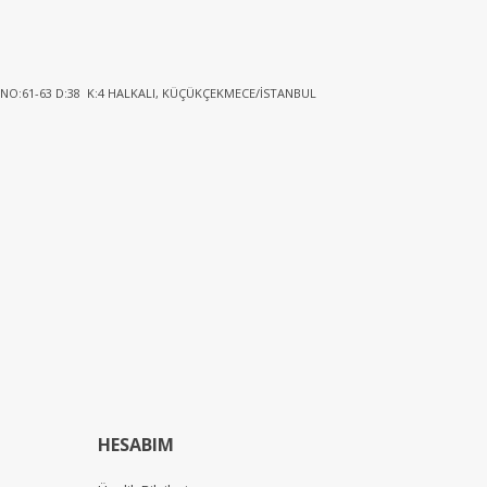
 NO:61-63 D:38 K:4 HALKALI, KÜÇÜKÇEKMECE/İSTANBUL
HESABIM