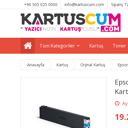
+90 505 025 0000
info@kartuscum.com
Sipariş T
Tüm Kategoriler
Kartuş
Toner
Anasayfa
Kartuş
Orjinal Kartuş
Epson
Eps
Kar
19.