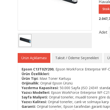
Havale
Stok
2.047,
Adet
Ürün Açıklaması
Taksit / Ödeme Seçenekleri
Ü
Epson C13T02Y200
,
Epson WorkForce Enterprise WF-C2
Ürün Özellikleri:
Ürün Tipi:
Mavi Toner Kartuşu
Orijinallik:
Orijinal Epson Ürünü
Yazdırma Kapasitesi:
50.
000 Sayfa (ISO 24341 standa
Yazıcı Modelleri:
Epson WorkForce Enterprise WF-C2
Sayfa Maliyeti:
Orijinal tonerler,
muadil tonere göre dah
Yazıcı Kalitesi:
Orijinal tonerler,
canlı ve solmaya karşı 
Garanti:
Orijinal tonerler,
Epson tarafından garanti kap