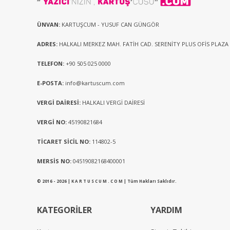
ÜNVAN:
KARTUŞCUM - YUSUF CAN GÜNGÖR
ADRES:
HALKALI MERKEZ MAH. FATİH CAD. SERENİTY PLUS OFİS PLAZA
TELEFON:
+90 505 025 0000
E-POSTA:
info@kartuscum.com
VERGİ DAİRESİ:
HALKALI VERGİ DAİRESİ
VERGİ NO:
45190821684
TİCARET SİCİL NO:
114802-5
MERSİS NO:
04519082168400001
© 2016 - 2026 | K A R T U S C U M . C O M | Tüm Hakları Saklıdır.
KATEGORİLER
YARDIM