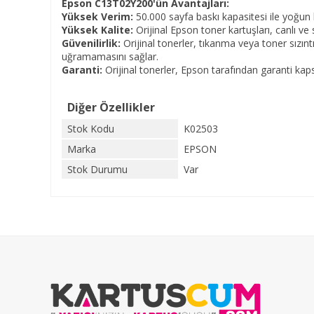
Epson C13T02Y200'ün Avantajları:
Yüksek Verim:
50.
000 sayfa baskı kapasitesi ile yoğun ba
Yüksek Kalite:
Orijinal Epson toner kartuşları,
canlı ve 
Güvenilirlik:
Orijinal tonerler,
tıkanma veya toner sızıntı
uğramamasını sağlar.
Garanti:
Orijinal tonerler,
Epson tarafından garanti kap
Diğer Özellikler
Stok Kodu
K02503
Marka
EPSON
Stok Durumu
Var