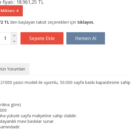
 fiyatı :
18.961,25 TL
 Miktarı: 4
72 TL
'den başlayan taksit seçenekleri için
tıklayın.
rün Yorumları
1000 yazıcı modeli ile uyumlu,
50.
000 sayfa baskı kapasitesine sahip 
rdına göre)
1000
a yüksek sayfa maliyetine sahip olabilir.
dayanıklı mavi baskılar sunar.
samındadır.