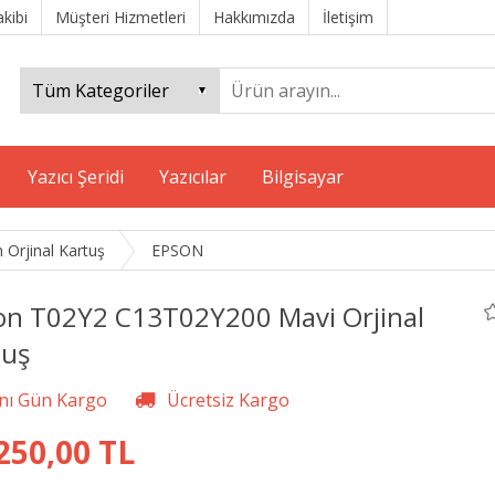
akibi
Müşteri Hizmetleri
Hakkımızda
İletişim
Yazıcı Şeridi
Yazıcılar
Bilgisayar
 Orjinal Kartuş
EPSON
on T02Y2 C13T02Y200 Mavi Orjinal
tuş
250,00 TL