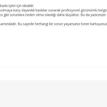
skı işleri için idealdir.
solmaya karşı dayanıklı baskılar sunarak profesyonel görünümlü belgel
sı gibi sorunlara neden olma olasılığı daha düşüktür.
Bu da yazıcınızın 
samındadır.
Bu sayede herhangi bir sorun yaşarsanız toner kartuşunuzu ü