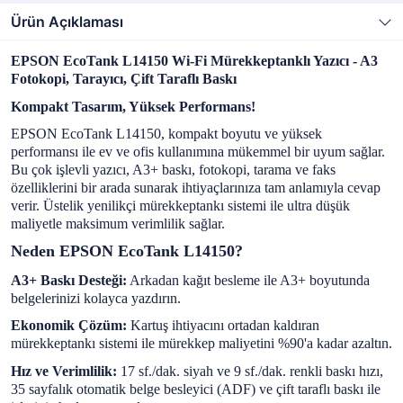
Ürün Açıklaması
EPSON EcoTank L14150 Wi-Fi Mürekkeptanklı Yazıcı - A3
Fotokopi, Tarayıcı, Çift Taraflı Baskı
Kompakt Tasarım, Yüksek Performans!
EPSON EcoTank L14150, kompakt boyutu ve yüksek
performansı ile ev ve ofis kullanımına mükemmel bir uyum sağlar.
Bu çok işlevli yazıcı, A3+ baskı, fotokopi, tarama ve faks
özelliklerini bir arada sunarak ihtiyaçlarınıza tam anlamıyla cevap
verir. Üstelik yenilikçi mürekkeptankı sistemi ile ultra düşük
maliyetle maksimum verimlilik sağlar.
Neden EPSON EcoTank L14150?
A3+ Baskı Desteği:
Arkadan kağıt besleme ile A3+ boyutunda
belgelerinizi kolayca yazdırın.
Ekonomik Çözüm:
Kartuş ihtiyacını ortadan kaldıran
mürekkeptankı sistemi ile mürekkep maliyetini %90'a kadar azaltın.
Hız ve Verimlilik:
17 sf./dak. siyah ve 9 sf./dak. renkli baskı hızı,
35 sayfalık otomatik belge besleyici (ADF) ve çift taraflı baskı ile