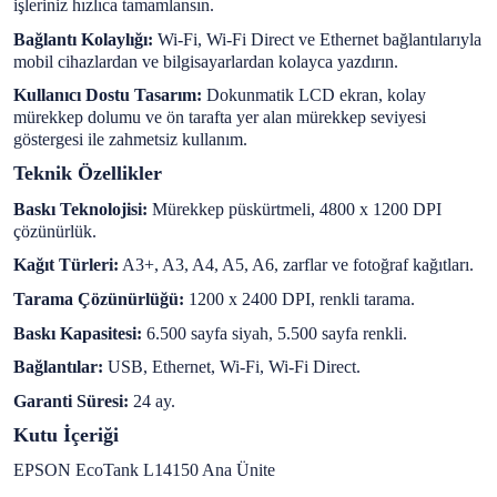
işleriniz hızlıca tamamlansın.
Bağlantı Kolaylığı:
Wi-Fi, Wi-Fi Direct ve Ethernet bağlantılarıyla
mobil cihazlardan ve bilgisayarlardan kolayca yazdırın.
Kullanıcı Dostu Tasarım:
Dokunmatik LCD ekran, kolay
mürekkep dolumu ve ön tarafta yer alan mürekkep seviyesi
göstergesi ile zahmetsiz kullanım.
Teknik Özellikler
Baskı Teknolojisi:
Mürekkep püskürtmeli, 4800 x 1200 DPI
çözünürlük.
Kağıt Türleri:
A3+, A3, A4, A5, A6, zarflar ve fotoğraf kağıtları.
Tarama Çözünürlüğü:
1200 x 2400 DPI, renkli tarama.
Baskı Kapasitesi:
6.500 sayfa siyah, 5.500 sayfa renkli.
Bağlantılar:
USB, Ethernet, Wi-Fi, Wi-Fi Direct.
Garanti Süresi:
24 ay.
Kutu İçeriği
EPSON EcoTank L14150 Ana Ünite