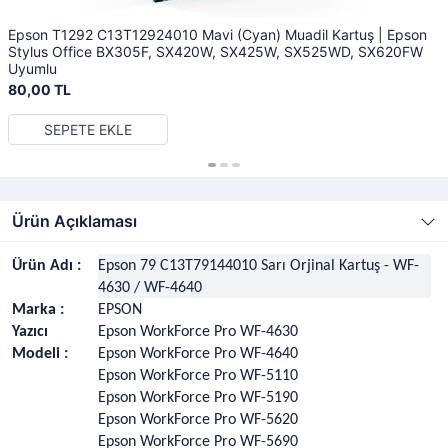
Epson T1292 C13T12924010 Mavi (Cyan) Muadil Kartuş | Epson
Stylus Office BX305F, SX420W, SX425W, SX525WD, SX620FW
Uyumlu
80,00 TL
SEPETE EKLE
Ürün Açıklaması
Ürün Adı :
Epson 79 C13T79144010 Sarı Orjinal Kartuş - WF-
4630 / WF-4640
Marka :
EPSON
Yazıcı
Epson WorkForce Pro WF-4630
Modeli :
Epson WorkForce Pro WF-4640
Epson WorkForce Pro WF-5110
Epson WorkForce Pro WF-5190
Epson WorkForce Pro WF-5620
Epson WorkForce Pro WF-5690