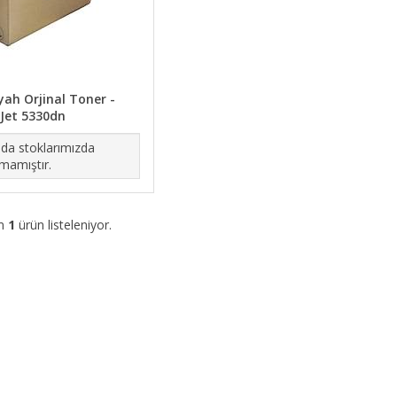
yah Orjinal Toner -
rJet 5330dn
da stoklarımızda
mamıştır.
am
1
ürün listeleniyor.