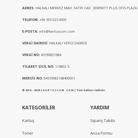
ADRES:
HALKALI MERKEZ MAH. FATİH CAD. SERENİTY PLUS OFİS PLAZA
TELEFON:
+90 505 025 0000
E-POSTA:
info@kartuscum.com
VERGİ DAİRESİ:
HALKALI VERGİ DAİRESİ
VERGİ NO:
45190821684
TİCARET SİCİL NO:
114802-5
MERSİS NO:
04519082168400001
© 2016 - 2026 | K A R T U S C U M . C O M | Tüm Hakları Saklıdır.
KATEGORİLER
YARDIM
Kartuş
Sipariş Takibi
Toner
Arıza Formu