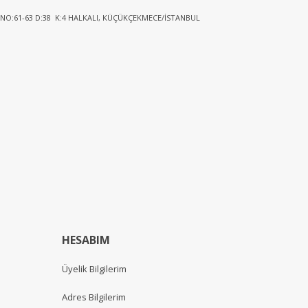
 NO:61-63 D:38 K:4 HALKALI, KÜÇÜKÇEKMECE/İSTANBUL
HESABIM
Üyelik Bilgilerim
Adres Bilgilerim