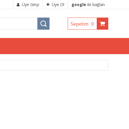
Üye Girişi
Üye Ol
google
ile bağlan
Sepetim
0