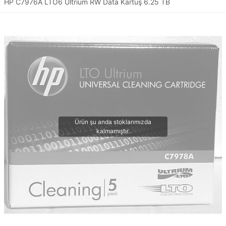
HP C7976A LTO6 Ultrium RW Data Kartuş 6.25 TB