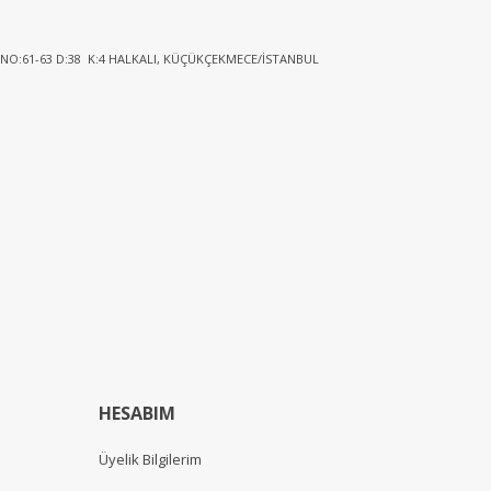
 NO:61-63 D:38 K:4 HALKALI, KÜÇÜKÇEKMECE/İSTANBUL
HESABIM
Üyelik Bilgilerim