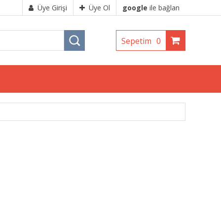
Üye Girişi
Üye Ol
google
ile bağlan
Sepetim
0