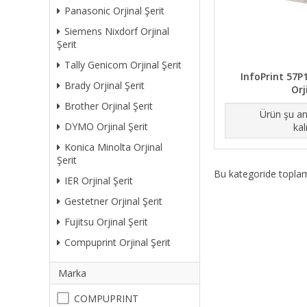
Panasonic Orjinal Şerit
Siemens Nixdorf Orjinal
Şerit
Tally Genicom Orjinal Şerit
InfoPrint 57P
Brady Orjinal Şerit
Orj
Brother Orjinal Şerit
Ürün şu an
DYMO Orjinal Şerit
kal
Konica Minolta Orjinal
Şerit
Bu kategoride topl
IER Orjinal Şerit
Gestetner Orjinal Şerit
Fujitsu Orjinal Şerit
Compuprint Orjinal Şerit
Marka
COMPUPRINT