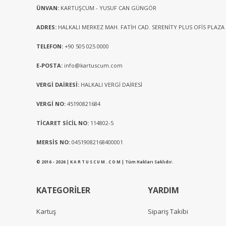
ÜNVAN:
KARTUŞCUM - YUSUF CAN GÜNGÖR
ADRES:
HALKALI MERKEZ MAH. FATİH CAD. SERENİTY PLUS OFİS PLAZA
TELEFON:
+90 505 025 0000
E-POSTA:
info@kartuscum.com
VERGİ DAİRESİ:
HALKALI VERGİ DAİRESİ
VERGİ NO:
45190821684
TİCARET SİCİL NO:
114802-5
MERSİS NO:
04519082168400001
© 2016 - 2026 | K A R T U S C U M . C O M | Tüm Hakları Saklıdır.
KATEGORİLER
YARDIM
Kartuş
Sipariş Takibi