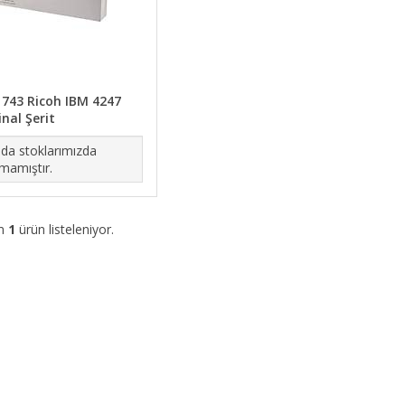
1743 Ricoh IBM 4247
inal Şerit
da stoklarımızda
mamıştır.
am
1
ürün listeleniyor.