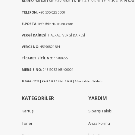
ADRES:
HALKALI MERKEZ MAH. FATİH CAD. SERENİTY PLUS OFİS PLAZA
TELEFON:
+90 505 025 0000
E-POSTA:
info@kartuscum.com
VERGİ DAİRESİ:
HALKALI VERGİ DAİRESİ
VERGİ NO:
45190821684
TİCARET SİCİL NO:
114802-5
MERSİS NO:
04519082168400001
© 2016 - 2026 | K A R T U S C U M . C O M | Tüm Hakları Saklıdır.
KATEGORİLER
YARDIM
Kartuş
Sipariş Takibi
Toner
Arıza Formu