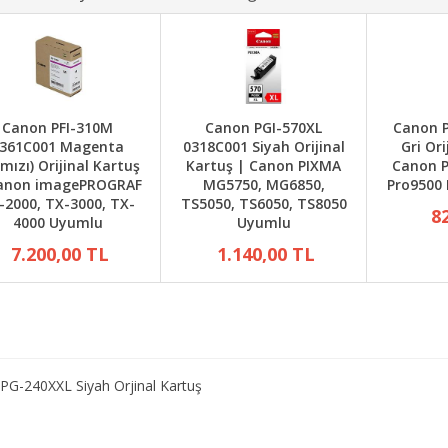
Canon PFI-310M
Canon PGI-570XL
Canon P
361C001 Magenta
0318C001 Siyah Orijinal
Gri Ori
rmızı) Orijinal Kartuş
Kartuş | Canon PIXMA
Canon P
anon imagePROGRAF
MG5750, MG6850,
Pro9500 
-2000, TX-3000, TX-
TS5050, TS6050, TS8050
8
4000 Uyumlu
Uyumlu
7.200,00 TL
1.140,00 TL
PG-240XXL Siyah Orjinal Kartuş