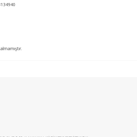
3134940
almamıştır.