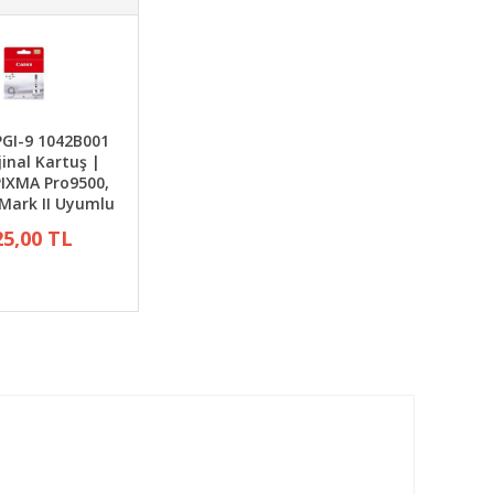
GI-9 1042B001
jinal Kartuş |
IXMA Pro9500,
Mark II Uyumlu
25,00 TL