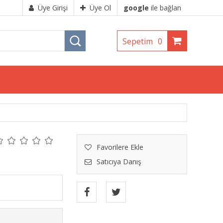
Üye Girişi
Üye Ol
google
ile bağlan
Sepetim
0
Favorilere Ekle
Satıcıya Danış