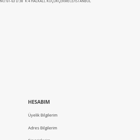
 NO:61-63 D:38 K:4 HALKALI, KÜÇÜKÇEKMECE/İSTANBUL
HESABIM
Üyelik Bilgilerim
Adres Bilgilerim