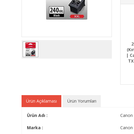
2
(Kı
| C
TX
Ürün Açıklaması
Ürün Yorumları
Ürün Adı :
Canon 
Marka :
Canon