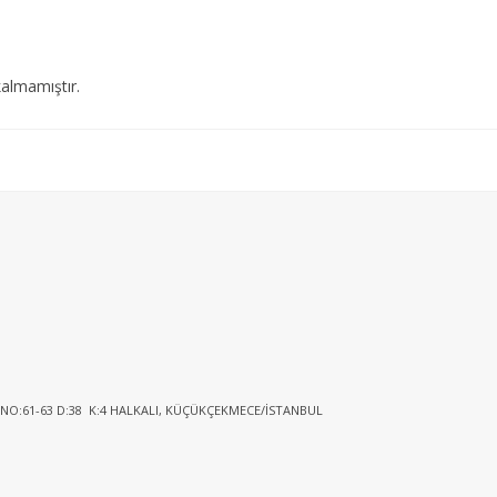
almamıştır.
 NO:61-63 D:38 K:4 HALKALI, KÜÇÜKÇEKMECE/İSTANBUL