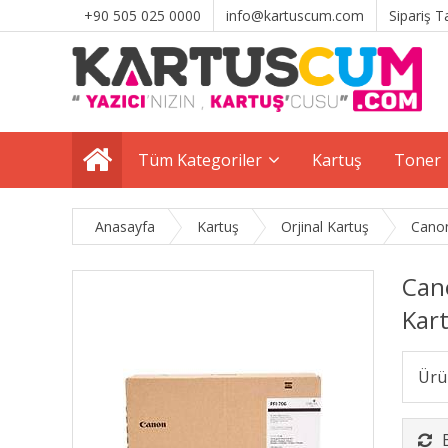
+90 505 025 0000
info@kartuscum.com
Sipariş T
Tüm Kategoriler
Kartuş
Toner
Anasayfa
Kartuş
Orjinal Kartuş
Canon
Can
Kar
Ürü