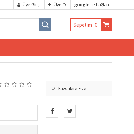
Üye Girişi
Üye Ol
google
ile bağlan
Sepetim
0
Favorilere Ekle