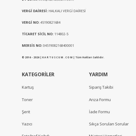
VERGİ DAİRESİ:
HALKALI VERGİ DAİRESİ
VERGİ NO:
45190821684
TİCARET SİCİL NO:
114802-5
MERSİS NO:
04519082168400001
© 2016 - 2026 | K A R T U S C U M . C O M | Tüm Hakları Saklıdır.
KATEGORİLER
YARDIM
Kartuş
Sipariş Takibi
Toner
Arıza Formu
Şerit
İade Formu
Yazıcı
Sıkça Sorulan Sorular