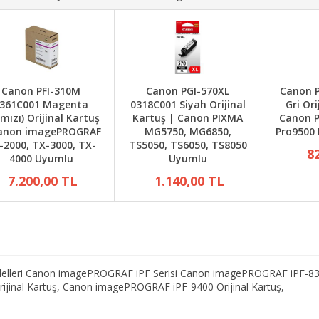
Canon PFI-310M
Canon PGI-570XL
Canon P
361C001 Magenta
0318C001 Siyah Orijinal
Gri Ori
rmızı) Orijinal Kartuş
Kartuş | Canon PIXMA
Canon P
anon imagePROGRAF
MG5750, MG6850,
Pro9500 
-2000, TX-3000, TX-
TS5050, TS6050, TS8050
8
4000 Uyumlu
Uyumlu
7.200,00 TL
1.140,00 TL
odelleri Canon imagePROGRAF iPF Serisi Canon imagePROGRAF iPF-83
jinal Kartuş, Canon imagePROGRAF iPF-9400 Orijinal Kartuş,