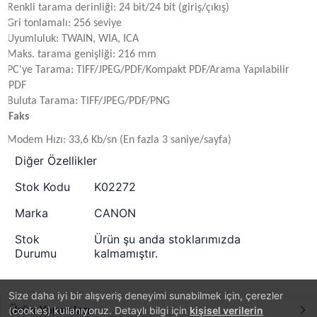
Renkli tarama derinliği: 24 bit/24 bit (giriş/çıkış)
Gri tonlamalı: 256 seviye
Uyumluluk: TWAIN, WIA, ICA
Maks. tarama genişliği: 216 mm
PC'ye Tarama: TIFF/JPEG/PDF/Kompakt PDF/Arama Yapılabilir
PDF
Buluta Tarama: TIFF/JPEG/PDF/PNG
Faks
Modem Hızı: 33,6 Kb/sn (En fazla 3 saniye/sayfa)
Diğer Özellikler
Stok Kodu
K02272
Marka
CANON
Stok
Ürün şu anda stoklarımızda
Durumu
kalmamıştır.
Size daha iyi bir alışveriş deneyimi sunabilmek için, çerezler
Ürün Yorumları
(cookies) kullanıyoruz. Detaylı bilgi için
kişisel verilerin