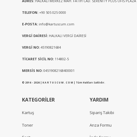
ADRES:
HALKALI MERKEZ MAH. FATİH CAD. SERENİTY PLUS OFİS PLAZA
TELEFON:
+90 505 025 0000
E-POSTA:
info@kartuscum.com
VERGİ DAİRESİ:
HALKALI VERGİ DAİRESİ
VERGİ NO:
45190821684
TİCARET SİCİL NO:
114802-5
MERSİS NO:
04519082168400001
© 2016 - 2026 | K A R T U S C U M . C O M | Tüm Hakları Saklıdır.
KATEGORİLER
YARDIM
Kartuş
Sipariş Takibi
Toner
Arıza Formu