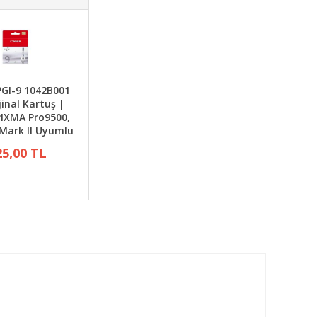
GI-9 1042B001
jinal Kartuş |
IXMA Pro9500,
Mark II Uyumlu
25,00 TL