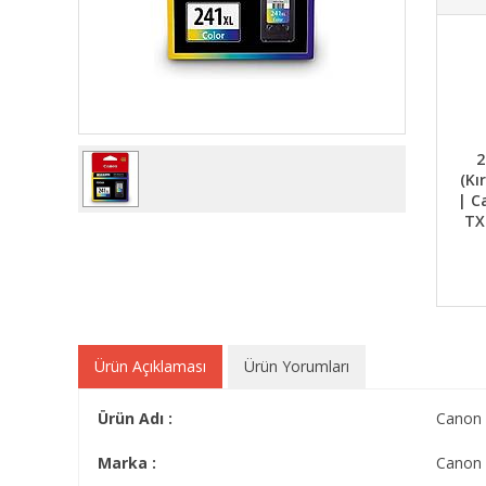
2
(Kı
| C
TX
Ürün Açıklaması
Ürün Yorumları
Ürün Adı :
Canon 
Marka :
Canon