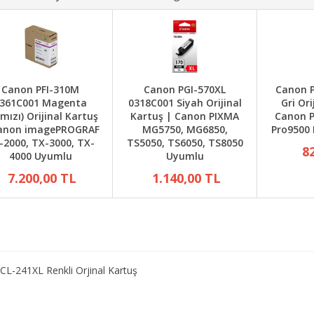
Canon PFI-310M
Canon PGI-570XL
Canon P
361C001 Magenta
0318C001 Siyah Orijinal
Gri Ori
rmızı) Orijinal Kartuş
Kartuş | Canon PIXMA
Canon P
anon imagePROGRAF
MG5750, MG6850,
Pro9500 
-2000, TX-3000, TX-
TS5050, TS6050, TS8050
8
4000 Uyumlu
Uyumlu
7.200,00 TL
1.140,00 TL
CL-241XL Renkli Orjinal Kartuş