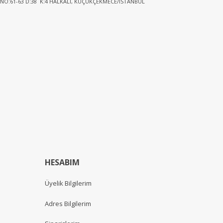
 NO:61-63 D:38 K:4 HALKALI, KÜÇÜKÇEKMECE/İSTANBUL
HESABIM
Üyelik Bilgilerim
Adres Bilgilerim