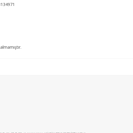
3134971
almamıştır.