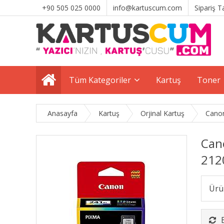
+90 505 025 0000
info@kartuscum.com
Sipariş T
Tüm Kategoriler
Kartuş
Toner
Anasayfa
Kartuş
Orjinal Kartuş
Canon
Cano
212
Ürü