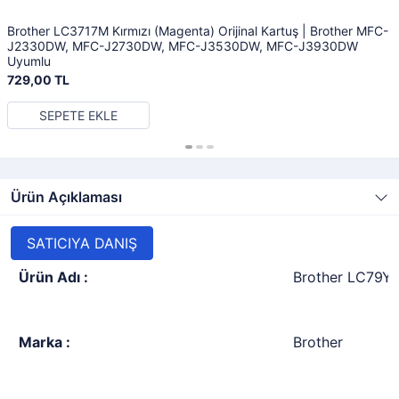
Brother LC3717M Kırmızı (Magenta) Orijinal Kartuş | Brother MFC-
J2330DW, MFC-J2730DW, MFC-J3530DW, MFC-J3930DW
Uyumlu
729,00 TL
SEPETE EKLE
Ürün Açıklaması
SATICIYA DANIŞ
Ürün Adı :
Brother LC79Y X
Marka :
Brother