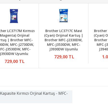
ther LC3717M Kırmızı
Brother LC3717C Mavi
Brother
(Magenta) Orijinal
(Cyan) Orijinal Kartuş |
(Cyan) O
rtuş | Brother MFC-
Brother MFC-J2330DW,
Brother
30DW, MFC-J2730DW,
MFC-J3530DW, MFC-
MFC-J
FC-J3530DW, MFC-
J3930DW Uyumlu
J394
J3930DW Uyumlu
729,00 TL
1.
729,00 TL
pasite Kırmızı Orjinal Kartuş - MFC-