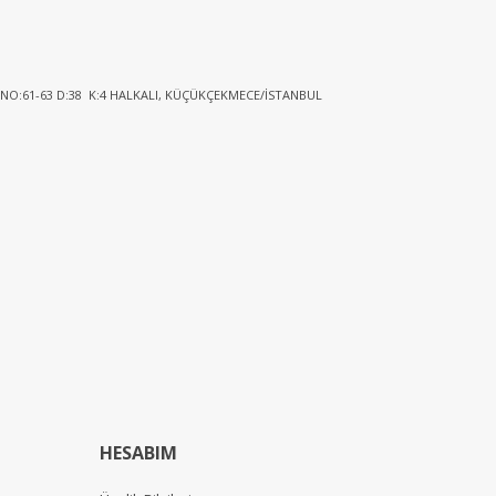
 NO:61-63 D:38 K:4 HALKALI, KÜÇÜKÇEKMECE/İSTANBUL
HESABIM