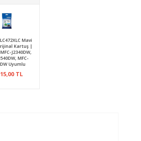
 LC472XLC Mavi
rijinal Kartuş |
 MFC-J2340DW,
3540DW, MFC-
0DW Uyumlu
015,00 TL