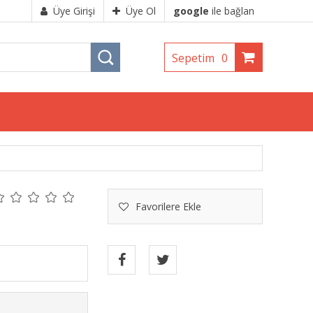
Üye Girişi
Üye Ol
google
ile bağlan
Sepetim
0
Favorilere Ekle