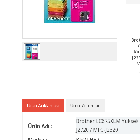
Bro
Ka
J23
M
Ürün Açıklaması
Ürün Yorumları
Brother LC675XLM Yüksek Ka
Ürün Adı :
J2720 / MFC-J2320
Marka :
BROTHER