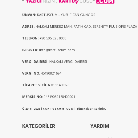
ÜNVAN:
KARTUŞCUM - YUSUF CAN GÜNGÖR
ADRES:
HALKALI MERKEZ MAH. FATİH CAD. SERENİTY PLUS OFİS PLAZA
TELEFON:
+90 505 025 0000
E-POSTA:
info@kartuscum.com
VERGİ DAİRESİ:
HALKALI VERGİ DAİRESİ
VERGİ NO:
45190821684
TİCARET SİCİL NO:
114802-5
MERSİS NO:
04519082168400001
© 2016 - 2026 | K A R T U S C U M . C O M | Tüm Hakları Saklıdır.
KATEGORİLER
YARDIM