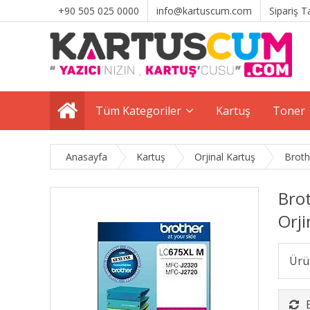
+90 505 025 0000
info@kartuscum.com
Sipariş T
Tüm Kategoriler
Kartuş
Toner
Anasayfa
Kartuş
Orjinal Kartuş
Broth
Bro
Orji
Ürü